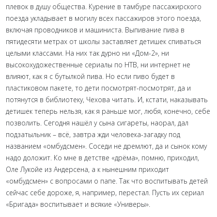
плевок в душу общества. Курение в тамбуре пассажирского
поезда укладывает в могилу всех пассажиров этого поезда,
включая проводников и машиниста. Выпивание пива в
пятидесяти метрах от школы заставляет детишек спиваться
целыми классами. На них так дурно ни «Дом-2», ни
высокохудожественные сериалы по НТВ, ни интернет не
влияют, как я с бутылкой пива. Но если пиво будет в
пластиковом пакете, то дети посмотрят-посмотрят, да и
потянутся в библиотеку, Чехова читать. И, кстати, наказывать
детишек теперь нельзя, как я раньше мог, любя, конечно, себе
позволить. Сегодня нашёл у сына сигареты, наорал, дал
подзатыльник – всё, завтра жди человека-загадку под
названием «омбудсмен». Соседи не дремлют, да и сынок кому
надо доложит. Ко мне в детстве «дрёма», помню, приходил,
Оле Лукойе из Андерсена, а к нынешним приходит
«омбудсмен» с вопросами о папе. Так что воспитывать детей
сейчас себе дороже, я, например, перестал. Пусть их сериал
«Бригада» воспитывает и всякие «Универы».