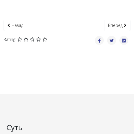
Предыдущий: Молитва
Следующий:
Назад
Вперед
Rating:
Суть