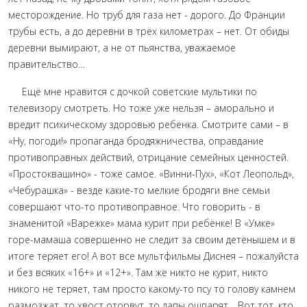
месторождение. Но труб для газа нет - дорого. До Франции
трубы есть, а до деревни в трёх километрах – нет. От обиды
деревни вымирают, а не от пьянства, уважаемое
правительство…
Ещё мне нравится с дочкой советские мультики по
телевизору смотреть. Но тоже уже нельзя – аморально и
вредит психическому здоровью ребёнка. Смотрите сами – в
«Ну, погоди!» пропаганда бродяжничества, оправдание
противоправных действий, отрицание семейных ценностей.
«Простоквашино» - тоже самое. «Винни-Пух», «Кот Леопольд»,
«Чебурашка» - везде какие-то мелкие бродяги вне семьи
совершают что-то противоправное. Что говорить - в
знаменитой «Варежке» мама курит при ребёнке! В «Умке»
горе-мамаша совершенно не следит за своим детёнышем и в
итоге теряет его! А вот все мультфильмы Диснея – пожалуйста
и без всяких «16+» и «12+». Там же никто не курит, никто
никого не теряет, там просто какому-то псу то голову камнем
размозжат, то хвост оторвут, то лапы ошпарят… Вот тот, кто