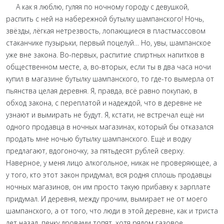
А как я люблю, гуляя по ночному городу с девушкой,
распить с ней на набережной бутылку шампанского! Ночь,
звёзды, лёгкая нетрезвость, лопающиеся в пластмассовом
стаканчике пузырьки, первый поцелуй… Но, увы, шампанское
уже вне закона. Во-первых, распитие спиртных напитков в
общественном месте, а, во-вторых, если ты в два часа ночи
купил в магазине бутылку шампанского, то где-то вымерла от
пьянства целая деревня. Я, правда, всё равно покупаю, в
обход закона, с переплатой и надеждой, что в деревне не
узнают и вымирать не будут. Я, кстати, не встречал ещё ни
одного продавца в ночных магазинах, который бы отказался
продать мне ночью бутылку шампанского. Ещё и водку
предлагают, вдогоночку, за пятьдесят рублей сверху.
Наверное, у меня лицо алкогольное, никак не проверяющее, а
у того, кто этот закон придумал, вся родня сплошь продавцы
ночных магазинов, он им просто такую прибавку к зарплате
придумал. И деревня, между прочим, вымирает не от моего
шампанского, а от того, что люди в этой деревне, как и триста
лет назад, печку дровами топят, хотя рядом газовое