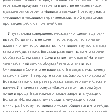
этот закон придумал, наверняка в детстве не «Бременских
музыкантов» смотрел, а «Бивиса и Батхеда». Поэтому у нас и
«милицию» в «полицию» переименовали, что б мультфильм
про тандем дебилов понятней был.
И тут я, снова совершенно неожиданно, сделал ещё один
вывод. Когда власть не хочет, что бы народ что-то начал
думать и о чём-то догадываться, она кидает ему кость в виде
какого-нибудь закона. Вы стали размышлять, во что стране
обойдётся Олимпиада в Сочи и какие там откаты? Нате вам
«антитабачный закон», обсуждайте его, отвлекитесь,
Олимпиада в Сочи это не ваше дело. Вы задумались, почему
стадион в Санкт-Петербурге стоит так баслословно дорого?
Вот вам «Закон о запрете продажи пива», это вам и ближе, и
важнее. И в качестве бонуса «Закон о геях». Так всем будет
лучше и проще. Ведь намного проще запретить курящего
Волка из «Ну, погоди!», чем посадить некурящего вора-
министра. Потому что министр может обидеться и что-нибудь
рассказать, а Волк он молчаливый, потому как нарисованный.