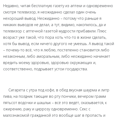
Недавно, читая бесплатную газету из аптеки и одновременно
смотря телевизор, я неожиданно сделал один очень
нехороший вывод. Неожиданно – потому что раньше я
никаких выводов не делал, а тут, видимо, накопилось, да и
телевизор с аптечной газетой мудрости прибавили. Плюс
возраст уже такой, что пора хоть что-то в жизни сделать,
хотя бы вывод, если ничего другого не умеешь. А вывод такой
– почему-то всё, что я люблю, постепенно становится либо
незаконным, либо аморальным, либо неожиданно начинает
вредить моему здоровью, здоровью окружающих и,
соответственно, подрывает устои государства.
Сигарета с утра под кофе, в обед вкусная шаурма и литр
пива, на полдник тающие во рту пончики, вечером грамм
пятьсот водочки и шашлык – всё это ведёт, оказывается, к
ожирению, раку и циррозу одновременно. Секс с
малознакомой гражданкой это вообще шаг в пропасть и