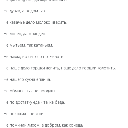
Не дурак, а родом так.
Не казачье дело молоко квасить.
Не ловец, да молодец.
Не мытьем, так катаньем.
Не накладно сытого потчевать.
Не наше дело горшки лепить, наше дело горшки колотить.
Не нашего сукна епанча.
Не обманешь - не продашь.
Не по достатку еда - та же беда.
Не положил - не ищи.
Не поминай лихом, а добром, как хочешь.