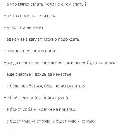
На что мягко стлать, коли не с кем спать ?
На что спрос, на то и цена.
Наг золота не копит.
Над нами не каплет, можно подождать.
Напуган - вполовину побит.
Наряди пенек в вешний денек, так и пенек будет паренек.
Наше счастье - дождь да ненастье.
Не беда ошибиться, беда не исправиться.
Не бойся дверей, а бойся щелей.
Не бойся собаки: хозяин на привязи.
Не будет чуда - нет худа, а будет чудо - не худо.