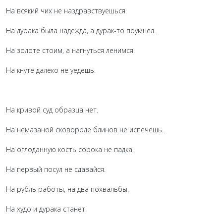
На всякий чих не наздравствуешься.
На дурака была надежда, а дурак-то поумнел.
На золоте стоим, а нагнуться ленимся.
На кнуте далеко не уедешь.
На кривой суд образца нет.
На немазаной сковороде блинов не испечешь.
На оглоданную кость сорока не падка.
На первый посул не сдавайся.
На рубль работы, на два похвальбы.
На худо и дурака станет.