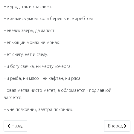
Не урод, так и красавец.
Не хвались умом, коли берешь все хребтом.
Невелик зверь, да лапист.
Непьющий монах не монах.
Нет снегу, нет и следу.
Ни богу свечка, ни черту кочерга.
Ни рыба, ни мясо - ни кафтан, ни ряса.
Новая метла чисто метет, а обломается - под лавкой
валяется.
Ныне полковник, завтра покойник.
Предыдущий: Поговорки русские - М
Следующий: 
Назад
Вперед