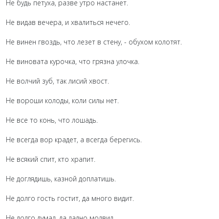
Не будь петуха, разве утро настанет.
Не видав вечера, и хвалиться нечего.
Не винен гвоздь, что лезет в стену, - обухом колотят.
Не виновата курочка, что грязна улочка.
Не волчий зуб, так лисий хвост.
Не вороши колоды, коли силы нет.
Не все то конь, что лошадь.
Не всегда вор крадет, а всегда берегись.
Не всякий спит, кто храпит.
Не доглядишь, казной доплатишь.
Не долго гость гостит, да много видит.
Не долго думал, да ладно молвил.