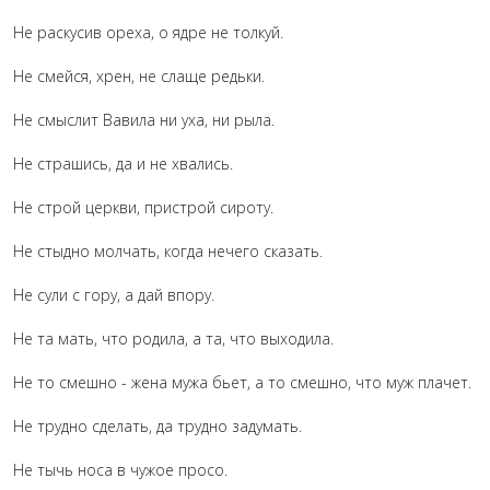
Не раскусив ореха, о ядре не толкуй.
Не смейся, хрен, не слаще редьки.
Не смыслит Вавила ни уха, ни рыла.
Не страшись, да и не хвались.
Не строй церкви, пристрой сироту.
Не стыдно молчать, когда нечего сказать.
Не сули с гору, а дай впору.
Не та мать, что родила, а та, что выходила.
Не то смешно - жена мужа бьет, а то смешно, что муж плачет.
Не трудно сделать, да трудно задумать.
Не тычь носа в чужое просо.